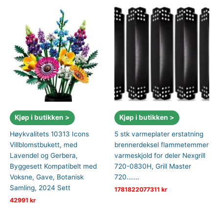
Kjøp i butikken >
Kjøp i butikken >
Høykvalitets 10313 Icons
5 stk varmeplater erstatning
Villblomstbukett, med
brennerdeksel flammetemmer
Lavendel og Gerbera,
varmeskjold for deler Nexgrill
Byggesett Kompatibelt med
720-0830H, Grill Master
Voksne, Gave, Botanisk
720…….
Samling, 2024 Sett
1781822077311
kr
42991
kr