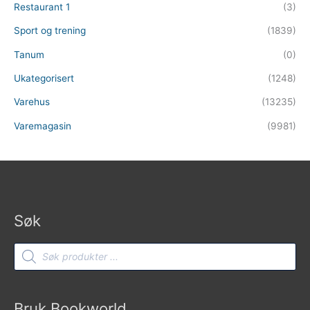
Restaurant 1
(3)
Sport og trening
(1839)
Tanum
(0)
Ukategorisert
(1248)
Varehus
(13235)
Varemagasin
(9981)
Søk
Products
search
Bruk Bookworld