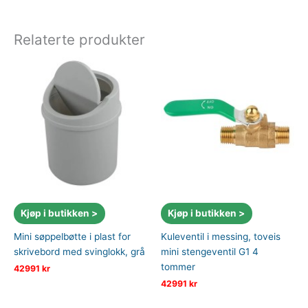
Relaterte produkter
Kjøp i butikken >
Kjøp i butikken >
Mini søppelbøtte i plast for
Kuleventil i messing, toveis
skrivebord med svinglokk, grå
mini stengeventil G1 4
tommer
42991
kr
42991
kr