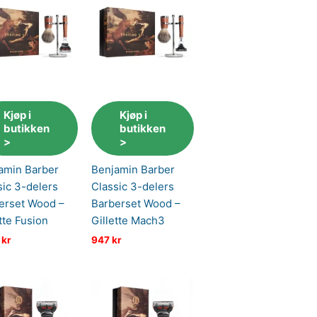
Kjøp i
Kjøp i
butikken
butikken
>
>
amin Barber
Benjamin Barber
sic 3-delers
Classic 3-delers
erset Wood –
Barberset Wood –
tte Fusion
Gillette Mach3
6
kr
947
kr