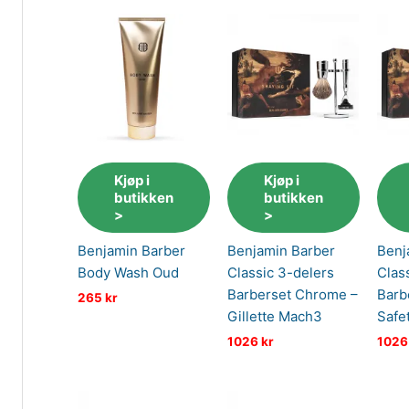
Kjøp i
Kjøp i
butikken
butikken
>
>
Benjamin Barber
Benjamin Barber
Benj
Body Wash Oud
Classic 3-delers
Clas
Barberset Chrome –
Barb
265
kr
Gillette Mach3
Safe
1026
kr
102