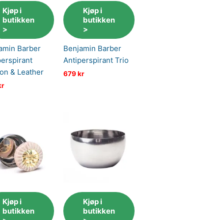
Kjøp i
Kjøp i
butikken
butikken
>
>
amin Barber
Benjamin Barber
perspirant
Antiperspirant Trio
ron & Leather
679
kr
kr
Kjøp i
Kjøp i
butikken
butikken