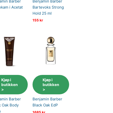
amin Barber
Benjamin Barber
ekam i Acetat
Bartevoks Strong
Hold 25 ml
155
kr
Kjøp i
Kjøp i
butikken
butikken
>
>
amin Barber
Benjamin Barber
k Oak Body
Black Oak EdP
h
1685
kr