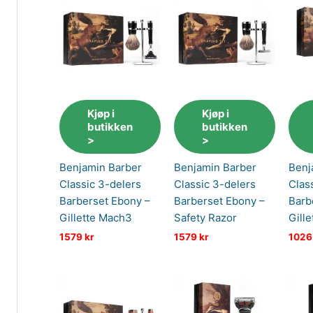
Kjøp i
Kjøp i
butikken
butikken
>
>
Benjamin Barber
Benjamin Barber
Benj
Classic 3-delers
Classic 3-delers
Clas
Barberset Ebony –
Barberset Ebony –
Barb
Gillette Mach3
Safety Razor
Gille
1579
kr
1579
kr
102