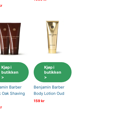
kr
Kjøp i
Kjøp i
butikken
butikken
>
>
amin Barber
Benjamin Barber
k Oak Shaving
Body Lotion Oud
159
kr
kr