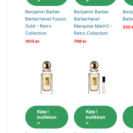
>
>
Benjamin Barber
Benjamin Barber
Benj
Barberhøvel Fusion
Barberhøvel
Barb
Gold – Retro
Marquise Mach3 –
335
Collection
Retro Collection
1615
kr
708
kr
Kjøp i
Kjøp i
butikken
butikken
>
>