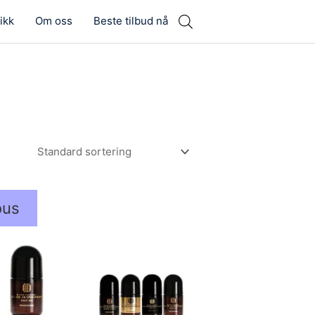
ikk
Om oss
Beste tilbud nå
ous