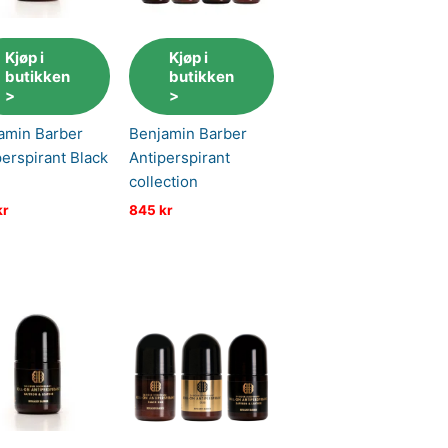
Kjøp i
Kjøp i
butikken
butikken
>
>
amin Barber
Benjamin Barber
perspirant Black
Antiperspirant
collection
kr
845
kr