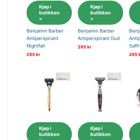
Kjøp i
Kjøp i
butikken
butikken
>
>
Benjamin Barber
Benjamin Barber
Benj
Antiperspirant
Antiperspirant Oud
Anti
Nightfall
Saff
265
kr
265
kr
265
Kjøp i
Kjøp i
butikken
butikken