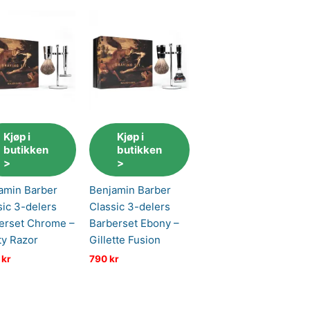
Kjøp i
Kjøp i
butikken
butikken
>
>
amin Barber
Benjamin Barber
sic 3-delers
Classic 3-delers
erset Chrome –
Barberset Ebony –
ty Razor
Gillette Fusion
6
kr
790
kr