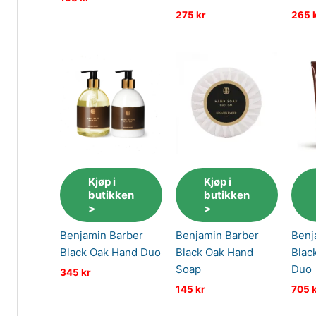
275
kr
265
Kjøp i
Kjøp i
butikken
butikken
>
>
Benjamin Barber
Benjamin Barber
Benj
Black Oak Hand Duo
Black Oak Hand
Blac
Soap
Duo
345
kr
145
kr
705