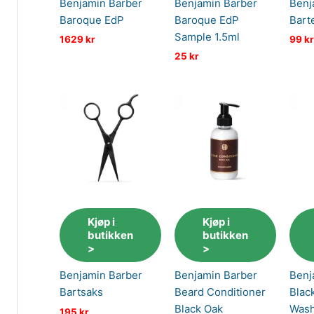
Benjamin Barber
Benjamin Barber
Benj
Baroque EdP
Baroque EdP
Bart
Sample 1.5ml
1629
kr
99
kr
25
kr
Kjøp i
Kjøp i
butikken
butikken
>
>
Benjamin Barber
Benjamin Barber
Benj
Bartsaks
Beard Conditioner
Blac
Black Oak
Was
195
kr