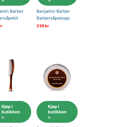
>
>
amin Barber
Benjamin Barber
ersåpekit
Barbersåpekopp
kr
239
kr
Kjøp i
Kjøp i
butikken
butikken
>
>