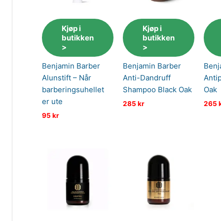
Kjøp i
Kjøp i
butikken
butikken
>
>
Benjamin Barber
Benjamin Barber
Benj
Alunstift – Når
Anti-Dandruff
Anti
barberingsuhellet
Shampoo Black Oak
Oak
er ute
285
kr
265
95
kr