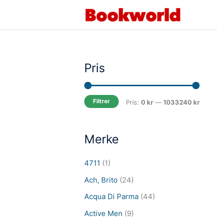
Hopp
rett
til
innholdet
Pris
Filtrer
M
M
Pris:
0 kr
—
1033240 kr
i
a
n
k
Merke
.
s
p
p
4711
(1)
r
r
Ach, Brito
(24)
i
i
Acqua Di Parma
(44)
s
s
Active Men
(9)