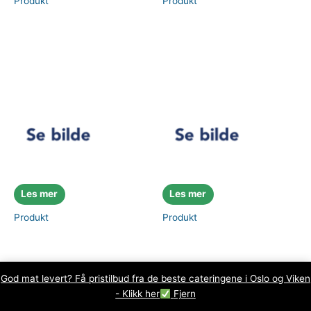
Produkt
Produkt
Les mer
Les mer
Produkt
Produkt
God mat levert? Få pristilbud fra de beste cateringene i Oslo og Viken
- Klikk her
Fjern