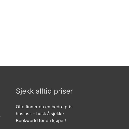
Sjekk alltid priser
Ofte finner du en bedre pris
hos oss – husk å sjekke
r
Bookworld før du kjøper!