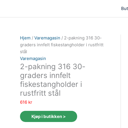
But
Hjem
/
Varemagasin
/ 2-pakning 316 30-
graders innfelt fiskestangholder i rustfritt
stål
Varemagasin
2-pakning 316 30-
graders innfelt
fiskestangholder i
rustfritt stål
616
kr
Kjøp i butikken >