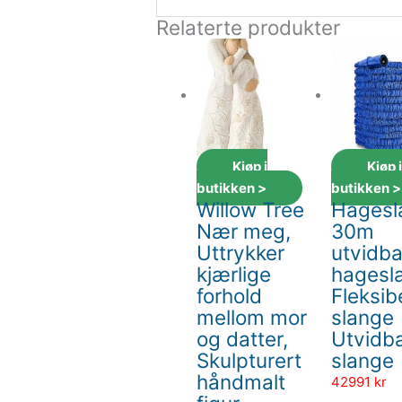
Relaterte produkter
Kjøp i
Kjøp 
butikken >
butikken >
Willow Tree
Hagesl
Nær meg,
30m
Uttrykker
utvidba
kjærlige
hagesl
forhold
Fleksib
mellom mor
slange
og datter,
Utvidb
Skulpturert
slange
håndmalt
42991
kr