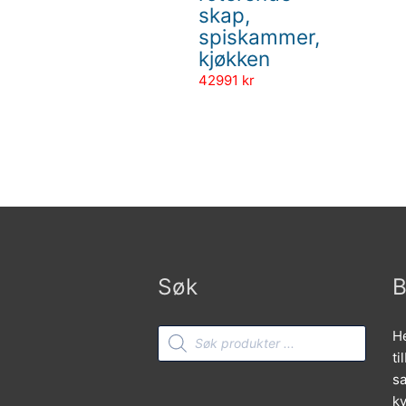
skap,
spiskammer,
kjøkken
42991
kr
Søk
B
Products
He
search
ti
sa
kv