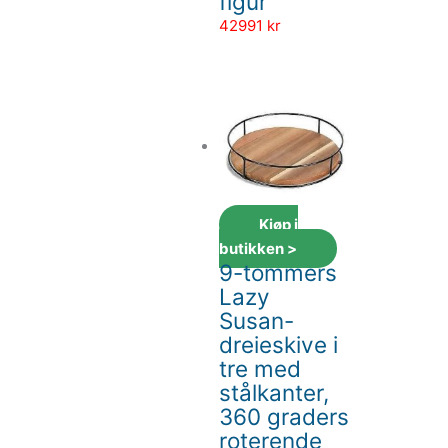
figur
42991
kr
Kjøp i
butikken >
9-tommers
Lazy
Susan-
dreieskive i
tre med
stålkanter,
360 graders
roterende