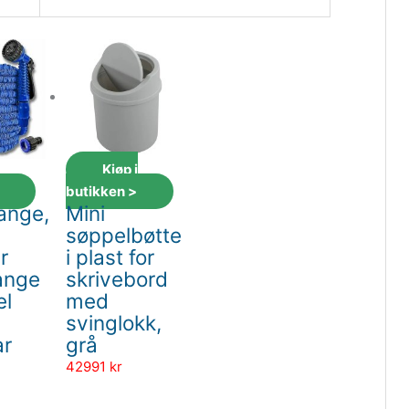
i
Kjøp i
butikken >
ange,
Mini
søppelbøtte
r
i plast for
ange
skrivebord
el
med
svinglokk,
ar
grå
42991
kr