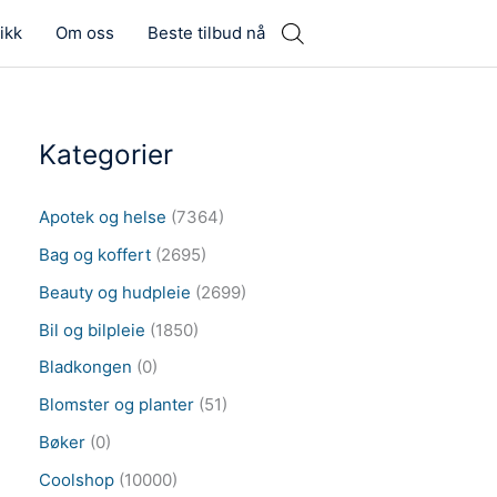
ikk
Om oss
Beste tilbud nå
Kategorier
Apotek og helse
(7364)
Bag og koffert
(2695)
Beauty og hudpleie
(2699)
Bil og bilpleie
(1850)
Bladkongen
(0)
Blomster og planter
(51)
Bøker
(0)
Coolshop
(10000)