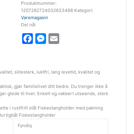
Produktnummer:
1207282724032633468
Kategori:
Varemagasin
Del nå!
Facebook
Messenger
Email
itet, slitesterk, luktfri, lang levetid, kvalitet og
tisk, gjør familielivet ditt bedre. Du trenger ikke å
 glede til livet. Enkelt og vakkert utseende, sterk
te i rustfritt stål Fiskestangholder med pakning
Hurtigbåt Fiskestangholder
Fyndiq