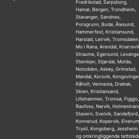
Fredrikstad, Sarpsborg,
Hamar, Bergen, Trondheim,
Stavanger, Sandnes,
Porsgrunn, Bodø, Ålesund,
Hammerfest, Kristiansund,
Harstad, Leirvik, Tromsdalen
Mo i Rana, Arendal, Knarrevi
Straume, Egersund, Levange
Steinkjer, Stjørdal, Molde,
Notodden, Askøy, Grimstad,
Mandal, Korsvik, Kongsvinger
Råholt, Vennesla, Drøbak,
Skien, Kristiansand,
Lillehammer, Tromsø, Figgjo,
Raufoss, Narvik, Holmestran
Stavern, Svelvik, Sandefjord,
Konnerud, Kopervik, Elverum
Trysil, Kongsberg, Jessheim
og omkringliggende tettsted