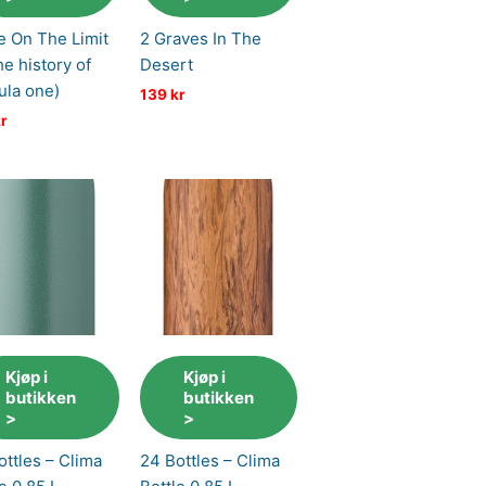
fe On The Limit
2 Graves In The
he history of
Desert
ula one)
139
kr
r
Kjøp i
Kjøp i
butikken
butikken
>
>
ottles – Clima
24 Bottles – Clima