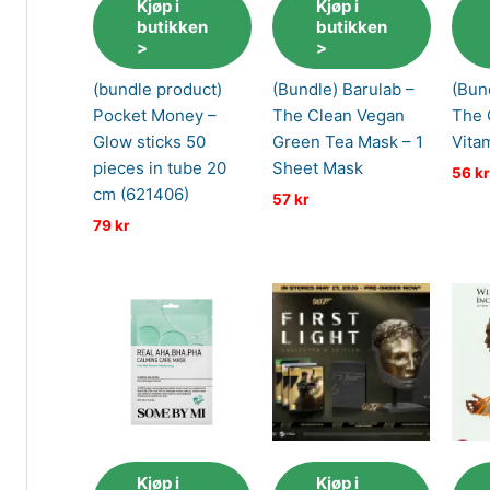
Kjøp i
Kjøp i
butikken
butikken
>
>
(bundle product)
(Bundle) Barulab –
(Bun
Pocket Money –
The Clean Vegan
The 
Glow sticks 50
Green Tea Mask – 1
Vita
pieces in tube 20
Sheet Mask
56
kr
cm (621406)
57
kr
79
kr
Kjøp i
Kjøp i