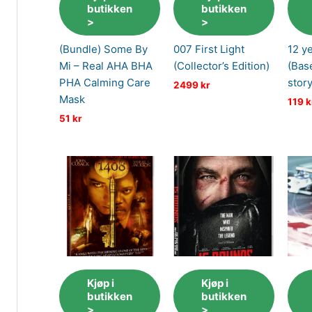
butikken
butikken
>
>
(Bundle) Some By
007 First Light
12 ye
Mi – Real AHA BHA
(Collector’s Edition)
(Bas
PHA Calming Care
story
2499
kr
Mask
119
k
51
kr
Kjøp i
Kjøp i
butikken
butikken
>
>