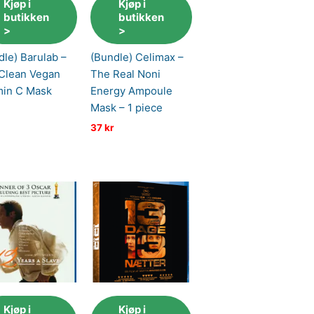
Kjøp i
Kjøp i
butikken
butikken
>
>
dle) Barulab –
(Bundle) Celimax –
Clean Vegan
The Real Noni
min C Mask
Energy Ampoule
Mask – 1 piece
37
kr
Kjøp i
Kjøp i