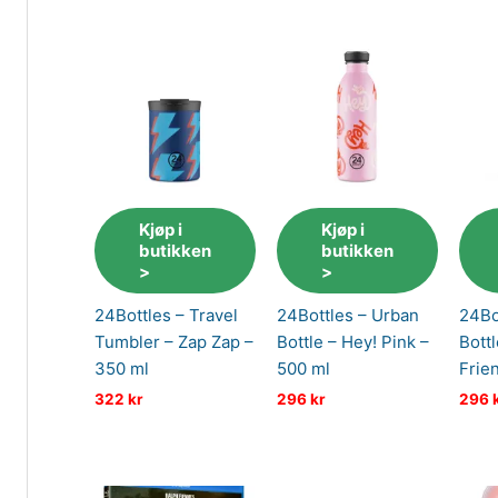
Kjøp i
Kjøp i
butikken
butikken
>
>
24Bottles – Travel
24Bottles – Urban
24Bo
Tumbler – Zap Zap –
Bottle – Hey! Pink –
Bott
350 ml
500 ml
Frie
322
kr
296
kr
296