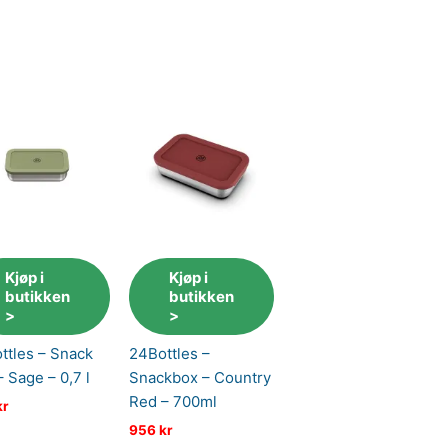
Kjøp i
Kjøp i
butikken
butikken
>
>
ttles – Snack
24Bottles –
 Sage – 0,7 l
Snackbox – Country
Red – 700ml
kr
956
kr