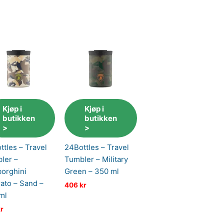
Kjøp i
Kjøp i
butikken
butikken
>
>
ttles – Travel
24Bottles – Travel
ler –
Tumbler – Military
orghini
Green – 350 ml
rato – Sand –
406
kr
ml
r