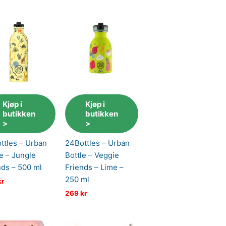
Kjøp i
Kjøp i
butikken
butikken
>
>
ttles – Urban
24Bottles – Urban
le – Jungle
Bottle – Veggie
nds – 500 ml
Friends – Lime –
250 ml
kr
269
kr