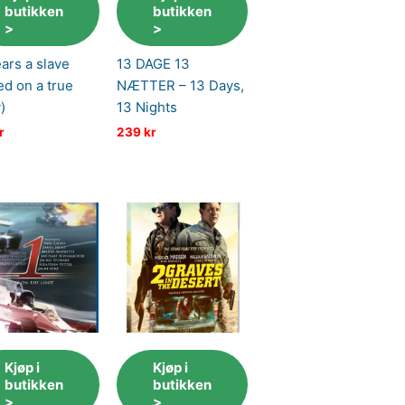
butikken
butikken
>
>
ars a slave
13 DAGE 13
ed on a true
NÆTTER – 13 Days,
)
13 Nights
r
239
kr
Kjøp i
Kjøp i
butikken
butikken
>
>