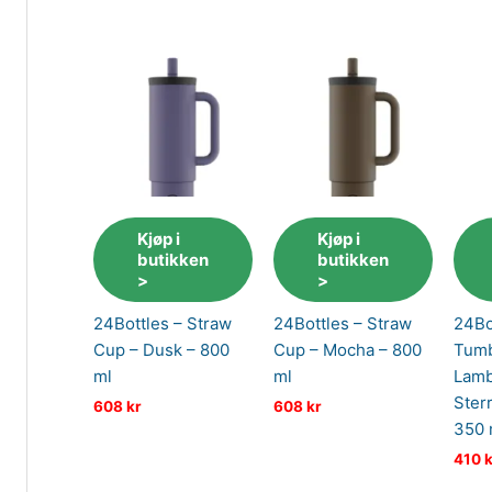
Kjøp i
Kjøp i
butikken
butikken
>
>
24Bottles – Straw
24Bottles – Straw
24Bo
Cup – Dusk – 800
Cup – Mocha – 800
Tumb
ml
ml
Lamb
Ster
608
kr
608
kr
350 
410
k