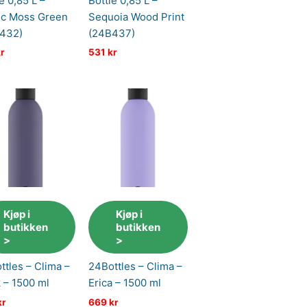
e 0,85 L –
Bottle 0,85 L –
ic Moss Green
Sequoia Wood Print
432)
(24B437)
r
531
kr
Kjøp i
Kjøp i
butikken
butikken
>
>
ttles – Clima –
24Bottles – Clima –
 – 1500 ml
Erica – 1500 ml
kr
669
kr