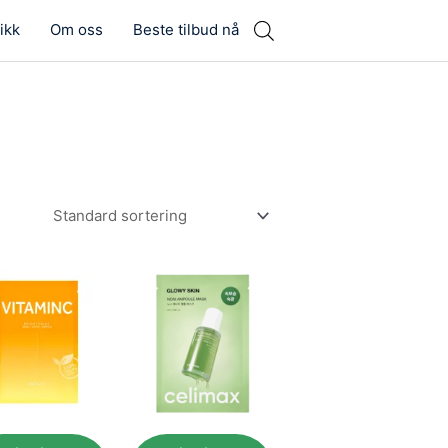
ikk
Om oss
Beste tilbud nå