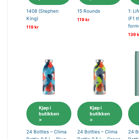
1408 (Stephen
15 Rounds
1: Li
King)
(F1 t
119
kr
form
119
kr
139
k
Kjøp i
Kjøp i
butikken
butikken
>
>
24 Bottles – Clima
24 Bottles – Clima
24 B