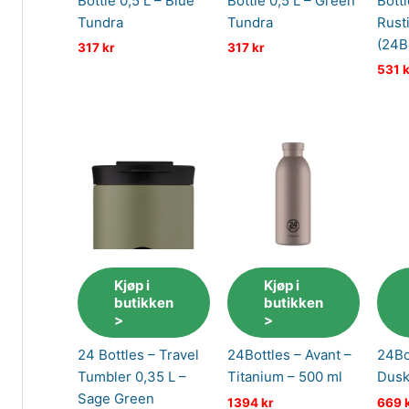
Bottle 0,5 L – Blue
Bottle 0,5 L – Green
Bottl
Tundra
Tundra
Rust
(24B
317
kr
317
kr
531
k
Kjøp i
Kjøp i
butikken
butikken
>
>
24 Bottles – Travel
24Bottles – Avant –
24Bo
Tumbler 0,35 L –
Titanium – 500 ml
Dusk
Sage Green
1394
kr
669