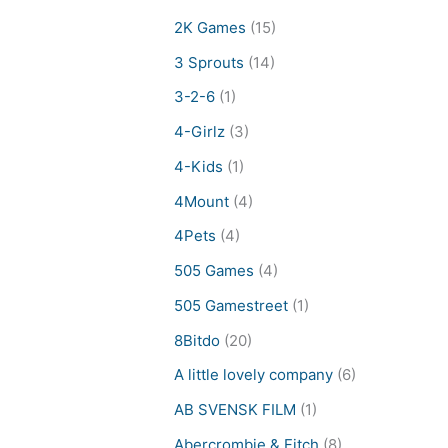
2K Games
(15)
3 Sprouts
(14)
3-2-6
(1)
4-Girlz
(3)
4-Kids
(1)
4Mount
(4)
4Pets
(4)
505 Games
(4)
505 Gamestreet
(1)
8Bitdo
(20)
A little lovely company
(6)
AB SVENSK FILM
(1)
Abercrombie & Fitch
(8)