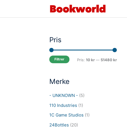
Hopp
rett
til
innholdet
Pris
Filtrer
M
M
Pris:
10 kr
—
51480 kr
i
a
n
k
Merke
.
s
p
p
- UNKNOWN -
(5)
r
r
110 Industries
(1)
i
i
1C Game Studios
(1)
s
s
24Bottles
(20)