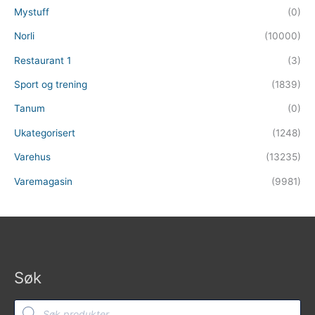
Mystuff
(0)
Norli
(10000)
Restaurant 1
(3)
Sport og trening
(1839)
Tanum
(0)
Ukategorisert
(1248)
Varehus
(13235)
Varemagasin
(9981)
Søk
Products
search