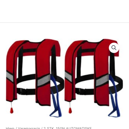
Hjem
/
Varemagasin
/ 2 STK. 150N AUTOMATISKE