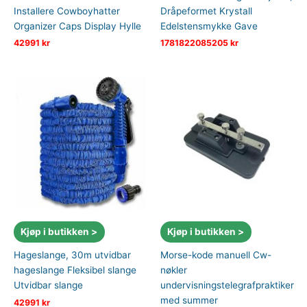
Installere Cowboyhatter
Dråpeformet Krystall
Organizer Caps Display Hylle
Edelstensmykke Gave
42991
kr
1781822085205
kr
Kjøp i butikken >
Kjøp i butikken >
Hageslange, 30m utvidbar
Morse-kode manuell Cw-
hageslange Fleksibel slange
nøkler
Utvidbar slange
undervisningstelegrafpraktiker
med summer
42991
kr