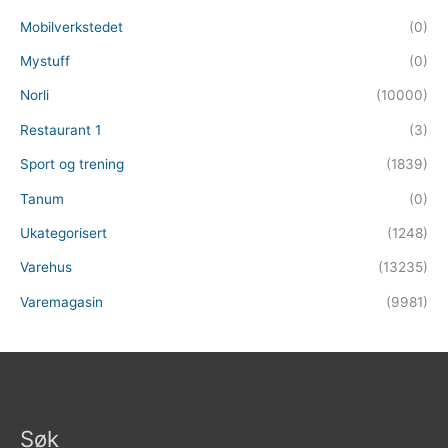
Mobilverkstedet
(0)
Mystuff
(0)
Norli
(10000)
Restaurant 1
(3)
Sport og trening
(1839)
Tanum
(0)
Ukategorisert
(1248)
Varehus
(13235)
Varemagasin
(9981)
Søk