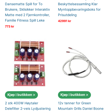
Dansematte Spill for To
Beskyttelsessamling Klar
Brukere, Sklisikker Interaktiv
Myntoppbevaringsboks for
Matte med 2 Fjernkontroller,
Prisutdeling
Familie Fitness Spill Leke
42991
kr
773
kr
Kjøp i butikken >
Kjøp i butikken >
2 stk 400W Høytaler
12v tenner for Green
Delefilter 2-veis Lydjustering
Mountain Grills Daniel Boone