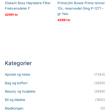
Diskant Bass Høytalere Filter
Prime/Jim Bowie Prime tenner
Frekvensdeler F
12v, reservedel Gmg P-1271 -
gt Yalo
42991
kr
42991
kr
Kategorier
Apotek og helse
(7364)
Bag og koffert
(2695)
Beauty og hudpleie
(2699)
Bil og bilpleie
(1850)
Bladkongen
(0)