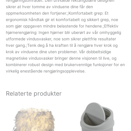
rengjøringsområdet: Den utvidede rektangulære designen
sikrer at hver tomme av vinduene dine får den
oppmerksomheten den fortjener.;Komfortabelt grep: Et
ergonomisk håndtak gir et komfortabelt og sikkert grep, noe
som gjør oppgaven mindre belastende for hendene.;Effektiv
hjørnerengjøring: Ingen hjørner blir uberørt av vår omhyggelig
utformede vindusvasker, noe som sikrer plettfrie resultater
hver gang.;Tenk deg å ha kraften til å rengjøre hver krok og
krok av vinduene dine uten problemer. Vår dobbeltsidige
magnetiske vindusvasker bringer denne visjonen til live, og
kombinerer robust design med brukervennlige funksjoner for en
virkelig enestående rengjøringsopplevelse.
Relaterte produkter