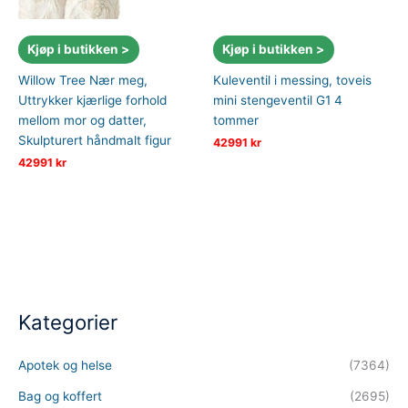
Kjøp i butikken >
Kjøp i butikken >
Willow Tree Nær meg,
Kuleventil i messing, toveis
Uttrykker kjærlige forhold
mini stengeventil G1 4
mellom mor og datter,
tommer
Skulpturert håndmalt figur
42991
kr
42991
kr
Kategorier
Apotek og helse
(7364)
Bag og koffert
(2695)