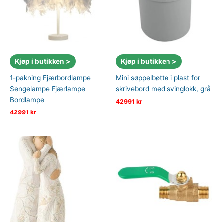
Kjøp i butikken >
Kjøp i butikken >
1-pakning Fjærbordlampe
Mini søppelbøtte i plast for
Sengelampe Fjærlampe
skrivebord med svinglokk, grå
Bordlampe
42991
kr
42991
kr