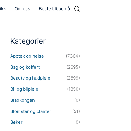
ikk
Om oss
Beste tilbud nå
Kategorier
Apotek og helse
(7364)
Bag og koffert
(2695)
Beauty og hudpleie
(2699)
Bil og bilpleie
(1850)
Bladkongen
(0)
Blomster og planter
(51)
Bøker
(0)