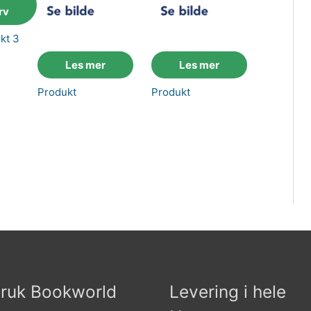
rv
kt 3
Les mer
Les mer
Produkt
Produkt
ruk Bookworld
Levering i hele