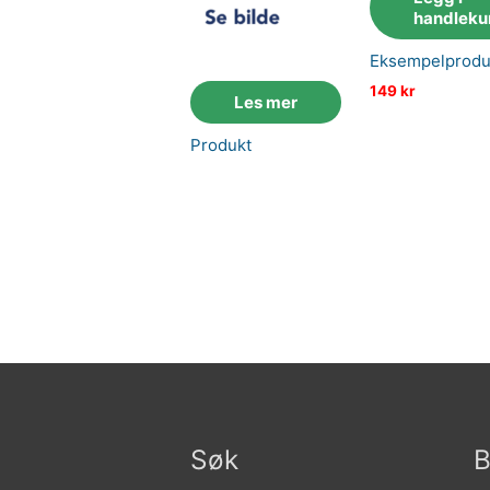
handleku
Eksempelprodu
149
kr
Les mer
Produkt
Søk
B