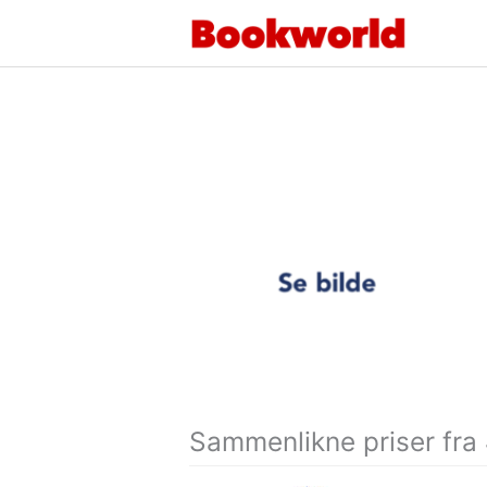
Hopp
rett
til
innholdet
Sammenlikne priser fra