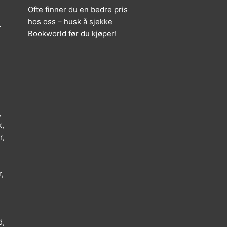
Ofte finner du en bedre pris
hos oss – husk å sjekke
r
Bookworld før du kjøper!
,
k,
r,
,
d,