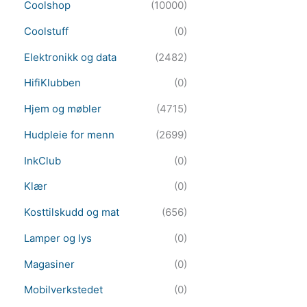
Coolshop
(10000)
Coolstuff
(0)
Elektronikk og data
(2482)
HifiKlubben
(0)
Hjem og møbler
(4715)
Hudpleie for menn
(2699)
InkClub
(0)
Klær
(0)
Kosttilskudd og mat
(656)
Lamper og lys
(0)
Magasiner
(0)
Mobilverkstedet
(0)