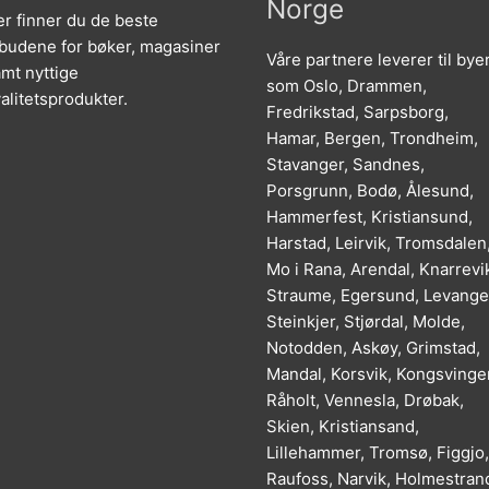
Norge
r finner du de beste
lbudene for bøker, magasiner
Våre partnere leverer til bye
mt nyttige
som Oslo, Drammen,
alitetsprodukter.
Fredrikstad, Sarpsborg,
Hamar, Bergen, Trondheim,
Stavanger, Sandnes,
Porsgrunn, Bodø, Ålesund,
Hammerfest, Kristiansund,
Harstad, Leirvik, Tromsdalen
Mo i Rana, Arendal, Knarrevi
Straume, Egersund, Levange
Steinkjer, Stjørdal, Molde,
Notodden, Askøy, Grimstad,
Mandal, Korsvik, Kongsvinger
Råholt, Vennesla, Drøbak,
Skien, Kristiansand,
Lillehammer, Tromsø, Figgjo,
Raufoss, Narvik, Holmestran