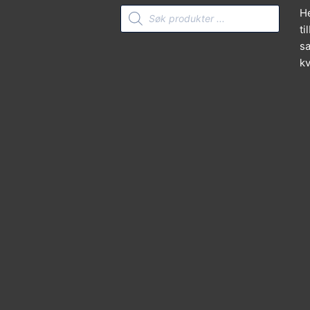
Products
He
search
ti
sa
kv