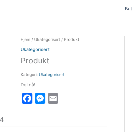
But
Hjem
/
Ukategorisert
/ Produkt
Ukategorisert
Produkt
Kategori:
Ukategorisert
Del nå!
Facebook
Messenger
Email
 4