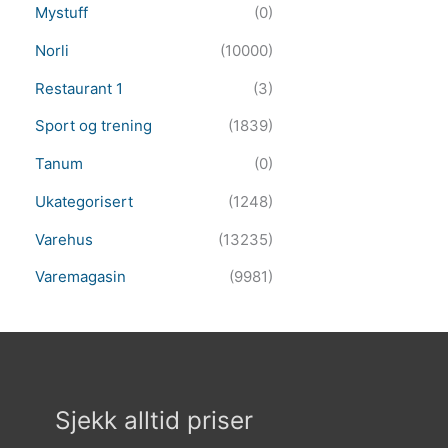
Mystuff
(0)
Norli
(10000)
Restaurant 1
(3)
Sport og trening
(1839)
Tanum
(0)
Ukategorisert
(1248)
Varehus
(13235)
Varemagasin
(9981)
Sjekk alltid priser