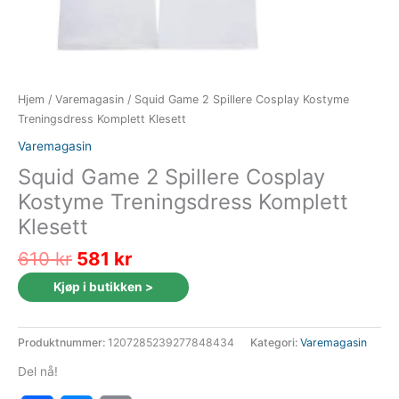
Hjem
/
Varemagasin
/ Squid Game 2 Spillere Cosplay Kostyme
Treningsdress Komplett Klesett
Varemagasin
Squid Game 2 Spillere Cosplay
Kostyme Treningsdress Komplett
Klesett
Opprinnelig
Nåværende
610
kr
581
kr
pris
pris
Kjøp i butikken >
var:
er:
610 kr.
581 kr.
Produktnummer:
1207285239277848434
Kategori:
Varemagasin
Del nå!