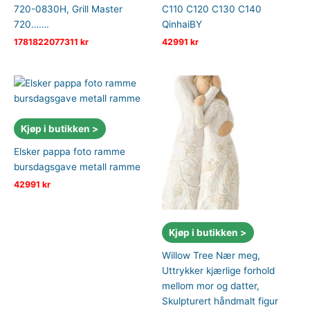
720-0830H, Grill Master
C110 C120 C130 C140
720…….
QinhaiBY
1781822077311
kr
42991
kr
Kjøp i butikken >
Elsker pappa foto ramme
bursdagsgave metall ramme
42991
kr
Kjøp i butikken >
Willow Tree Nær meg,
Uttrykker kjærlige forhold
mellom mor og datter,
Skulpturert håndmalt figur