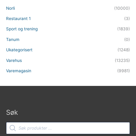
Norli
(10000)
Restaurant 1
(3)
Sport og trening
(1839)
Tanum
(0)
Ukategorisert
(1248)
Varehus
(13235)
Varemagasin
(9981)
Søk
Products
search